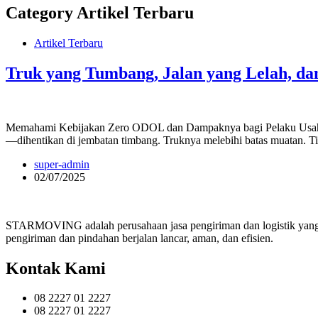
Category
Artikel Terbaru
Artikel Terbaru
Truk yang Tumbang, Jalan yang Lelah, da
Memahami Kebijakan Zero ODOL dan Dampaknya bagi Pelaku Usaha & 
—dihentikan di jembatan timbang. Truknya melebihi batas muatan. Ti
super-admin
02/07/2025
STARMOVING adalah perusahaan jasa pengiriman dan logistik yang te
pengiriman dan pindahan berjalan lancar, aman, dan efisien.
Kontak Kami
08 2227 01 2227
08 2227 01 2227